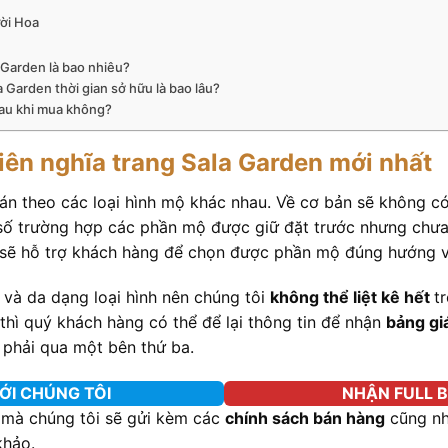
ời Hoa
 Garden là bao nhiêu?
a Garden thời gian sở hữu là bao lâu?
 sau khi mua không?
iên nghĩa trang Sala Garden mới nhất
án theo các loại hình mộ khác nhau. Về cơ bản sẽ không có
 số trường hợp các phần mộ được giữ đặt trước nhưng chưa
i sẽ hỗ trợ khách hàng để chọn được phần mộ đúng hướng 
và da dạng loại hình nên chúng tôi
không thể liệt kê hết
t
thì quý khách hàng có thể để lại thông tin để nhận
bảng gi
phải qua một bên thứ ba.
ỚI CHÚNG TÔI
NHẬN FULL B
 mà chúng tôi sẽ gửi kèm các
chính sách bán hàng
cũng n
khảo.