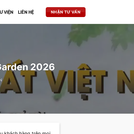
Ư VIỆN
LIÊN HỆ
NHẬN TƯ VẤN
 Garden 2026
N
u khách hàng trên mọi