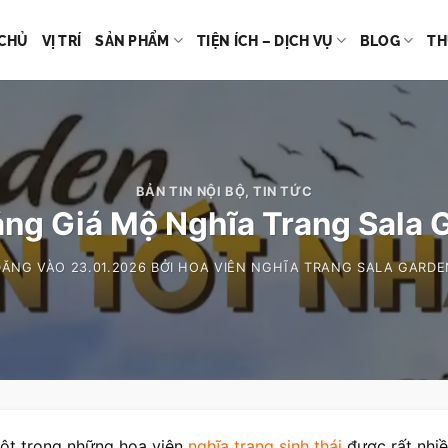
CHỦ
VỊ TRÍ
SẢN PHẨM
TIỆN ÍCH – DỊCH VỤ
BLOG
TH
BẢN TIN NỘI BỘ
,
TIN TỨC
ng Giá Mộ Nghĩa Trang Sala
ĐĂNG VÀO
23.01.2026
BỞI
HOA VIÊN NGHĨA TRANG SALA GARDE
ột trong những hoa viên
nghĩa trang sinh thái
được rất nhiề