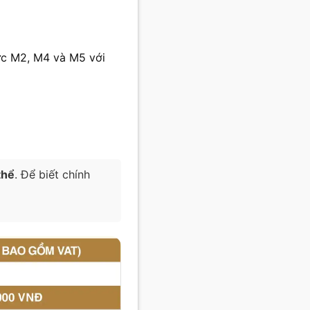
ực M2, M4 và M5 với
thể
. Để biết chính