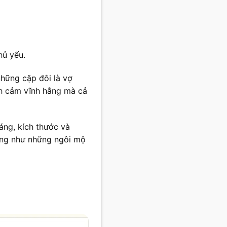
hủ yếu.
những cặp đôi là vợ
nh cảm vĩnh hằng mà cả
áng, kích thước và
iống như những ngôi mộ