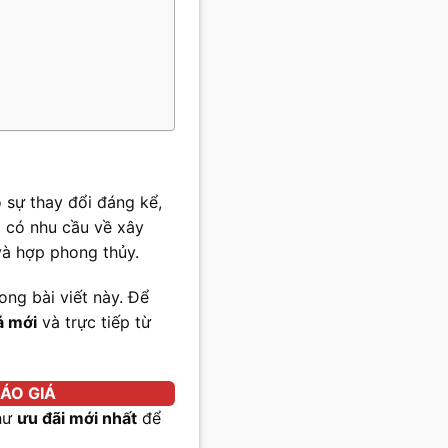
 sự thay đổi đáng kể,
 có nhu cầu về xây
và hợp phong thủy.
rong bài viết này. Để
á mới
và trực tiếp từ
ÁO GIÁ
hư
ưu đãi mới nhất
để