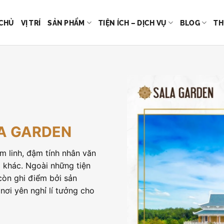
CHỦ
VỊ TRÍ
SẢN PHẨM
TIỆN ÍCH – DỊCH VỤ
BLOG
TH
A GARDEN
m linh, đậm tính nhân văn
g khác. Ngoài những tiện
 còn ghi điểm bởi sản
nơi yên nghỉ lí tưởng cho