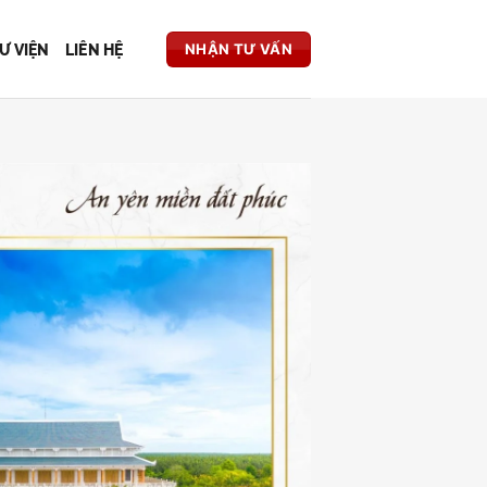
Ư VIỆN
LIÊN HỆ
NHẬN TƯ VẤN