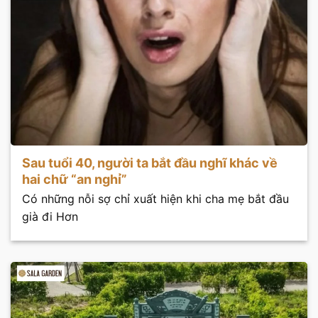
Sau tuổi 40, người ta bắt đầu nghĩ khác về
hai chữ “an nghỉ”
Có những nỗi sợ chỉ xuất hiện khi cha mẹ bắt đầu
già đi Hơn