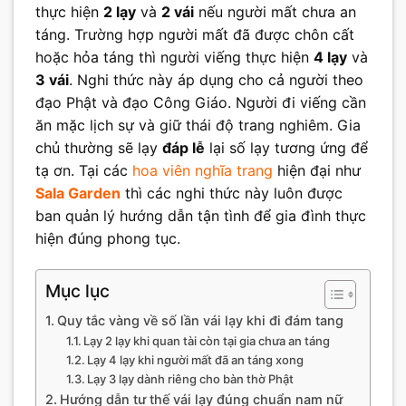
thực hiện
2 lạy
và
2 vái
nếu người mất chưa an
táng. Trường hợp người mất đã được chôn cất
hoặc hỏa táng thì người viếng thực hiện
4 lạy
và
3 vái
. Nghi thức này áp dụng cho cả người theo
đạo Phật và đạo Công Giáo. Người đi viếng cần
ăn mặc lịch sự và giữ thái độ trang nghiêm. Gia
chủ thường sẽ lạy
đáp lễ
lại số lạy tương ứng để
tạ ơn. Tại các
hoa viên nghĩa trang
hiện đại như
Sala Garden
thì các nghi thức này luôn được
ban quản lý hướng dẫn tận tình để gia đình thực
hiện đúng phong tục.
Mục lục
Quy tắc vàng về số lần vái lạy khi đi đám tang
Lạy 2 lạy khi quan tài còn tại gia chưa an táng
Lạy 4 lạy khi người mất đã an táng xong
Lạy 3 lạy dành riêng cho bàn thờ Phật
Hướng dẫn tư thế vái lạy đúng chuẩn nam nữ