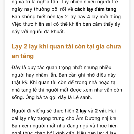
nghĩa tử là nghĩa tận. Tuy nhiên nhiều người trẻ
ngày nay thường bối rối về
cách lạy đám tang
.
Bạn không biết nên lạy 2 lạy hay 4 lạy mới đúng.
Việc thực hiện sai có thể khiến bạn cảm thấy áy
náy với người đã khuất.
Lạy 2 lạy khi quan tài còn tại gia chưa
an táng
Đây là quy tắc quan trọng nhất nhưng nhiều
người hay nhầm lẫn. Bạn cần ghi nhớ điều này
thật kỹ. Khi quan tài còn để trong nhà hoặc tại
nhà tang lễ thì người mất được xem như vẫn còn
sống. Ông bà ta gọi đây là Lễ sanh.
Người đi viếng sẽ thực hiện
2 lạy
và
2 vái
. Hai
cái lạy này tượng trưng cho Âm Dương nhị khí.
Bạn xem người mất như đang ngủ và thực hiện
nghi thức chào hỏi kính cẩn. Nếu bạn lạy 4 lạy