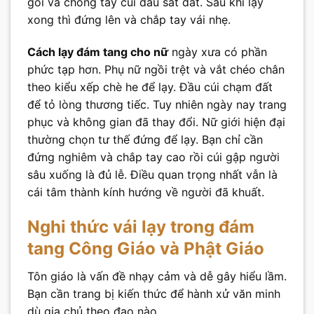
gối và chống tay cúi đầu sát đất. Sau khi lạy
xong thì đứng lên và chắp tay vái nhẹ.
Cách lạy đám tang cho nữ
ngày xưa có phần
phức tạp hơn. Phụ nữ ngồi trệt và vắt chéo chân
theo kiểu xếp chè he để lạy. Đầu cúi chạm đất
để tỏ lòng thương tiếc. Tuy nhiên ngày nay trang
phục và không gian đã thay đổi. Nữ giới hiện đại
thường chọn tư thế đứng để lạy. Bạn chỉ cần
đứng nghiêm và chắp tay cao rồi cúi gập người
sâu xuống là đủ lễ. Điều quan trọng nhất vẫn là
cái tâm thành kính hướng về người đã khuất.
Nghi thức vái lạy trong đám
tang Công Giáo và Phật Giáo
Tôn giáo là vấn đề nhạy cảm và dễ gây hiểu lầm.
Bạn cần trang bị kiến thức để hành xử văn minh
dù gia chủ theo đạo nào.