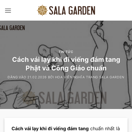
Bỏ
qua
nội
dung
TIN TỨC
Cách vái lạy khi đi viếng đám tang
Phật và Công Giáo chuẩn
ĐĂNG VÀO
21.02.2026
BỞI
HOA VIÊN NGHĨA TRANG SALA GARDEN
Cách vái lạy khi đi viếng đám tang
chuẩn nhất là