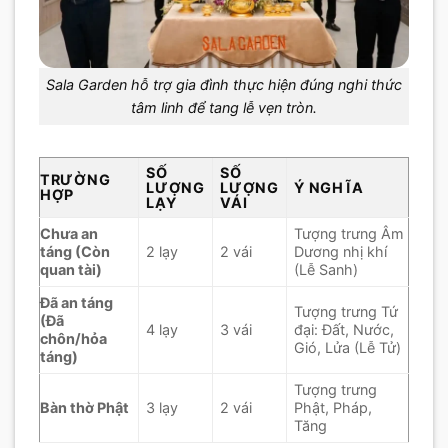
Sala Garden hỗ trợ gia đình thực hiện đúng nghi thức
tâm linh để tang lễ vẹn tròn.
SỐ
SỐ
TRƯỜNG
LƯỢNG
LƯỢNG
Ý NGHĨA
HỢP
LẠY
VÁI
Chưa an
Tượng trưng Âm
táng (Còn
2 lạy
2 vái
Dương nhị khí
quan tài)
(Lễ Sanh)
Đã an táng
Tượng trưng Tứ
(Đã
4 lạy
3 vái
đại: Đất, Nước,
chôn/hỏa
Gió, Lửa (Lễ Tử)
táng)
Tượng trưng
Bàn thờ Phật
3 lạy
2 vái
Phật, Pháp,
Tăng