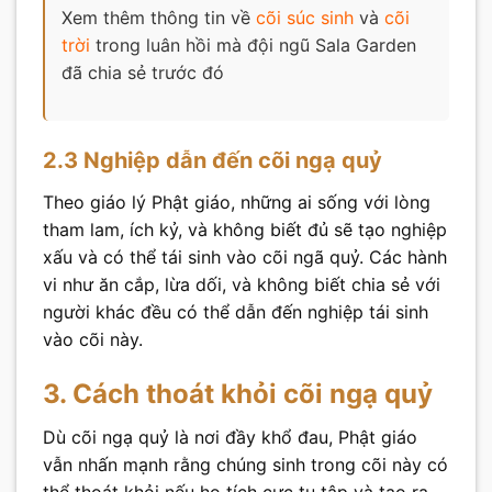
Xem thêm thông tin về
cõi súc sinh
và
cõi
trời
trong luân hồi mà đội ngũ Sala Garden
đã chia sẻ trước đó
2.3 Nghiệp dẫn đến cõi ngạ quỷ
Theo giáo lý Phật giáo, những ai sống với lòng
tham lam, ích kỷ, và không biết đủ sẽ tạo nghiệp
xấu và có thể tái sinh vào cõi ngã quỷ. Các hành
vi như ăn cắp, lừa dối, và không biết chia sẻ với
người khác đều có thể dẫn đến nghiệp tái sinh
vào cõi này.
3. Cách thoát khỏi cõi ngạ quỷ
Dù cõi ngạ quỷ là nơi đầy khổ đau, Phật giáo
vẫn nhấn mạnh rằng chúng sinh trong cõi này có
thể thoát khỏi nếu họ tích cực tu tập và tạo ra