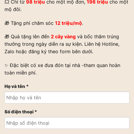
💥 Chỉ từ
98 triệu
cho một mộ đơn,
196 triệu
cho một
mộ đôi.
🎁 Tặng phí chăm sóc
12 triệu/mộ
.
🎁 Quà tặng lên đến
2 cây vàng
và bốc thăm trúng
thưởng trong ngày diễn ra sự kiện. Liên hệ Hotline,
Zalo hoặc đăng ký theo form bên dưới.
✨ Đặc biệt có xe đưa đón tại nhà -tham quan hoàn
toàn miễn phí.
Họ và tên *
Số điện thoại *