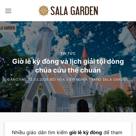
Bỏ
qua
nội
dung
TIN TỨC
Giờ lễ kỳ đồng và lịch giải tội dòng
chúa cứu thế chuẩn
ĐĂNG VÀO
02.03.2026
BỞI
HOA VIÊN NGHĨA TRANG SALA GARDEN
Nhiều giáo dân tìm kiếm
giờ lễ kỳ đồng
để tham