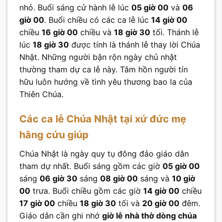
nhỏ. Buổi sáng cử hành lễ lúc
05 giờ 00
và
06
giờ 00
. Buổi chiều có các ca lễ lúc
14 giờ 00
chiều
16 giờ 00
chiều và
18 giờ 30
tối. Thánh lễ
lúc
18 giờ 30
được tính là thánh lễ thay lời Chúa
Nhật. Những người bận rộn ngày chủ nhật
thường tham dự ca lễ này. Tâm hồn người tín
hữu luôn hướng về tình yêu thương bao la của
Thiên Chúa.
Các ca lễ Chúa Nhật tại xứ đức mẹ
hằng cứu giúp
Chúa Nhật là ngày quy tụ đông đảo giáo dân
tham dự nhất. Buổi sáng gồm các giờ
05 giờ 00
sáng
06 giờ 30
sáng
08 giờ 00
sáng và
10 giờ
00
trưa. Buổi chiều gồm các giờ
14 giờ 00
chiều
17 giờ 00
chiều
18 giờ 30
tối và
20 giờ 00
đêm.
Giáo dân cần ghi nhớ
giờ lễ nhà thờ dòng chúa