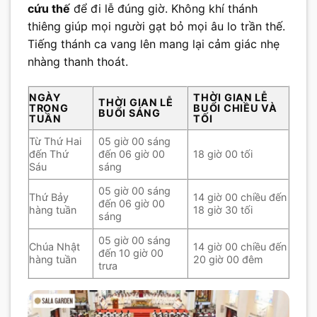
cứu thế
để đi lễ đúng giờ. Không khí thánh
thiêng giúp mọi người gạt bỏ mọi âu lo trần thế.
Tiếng thánh ca vang lên mang lại cảm giác nhẹ
nhàng thanh thoát.
NGÀY
THỜI GIAN LỄ
THỜI GIAN LỄ
TRONG
BUỔI CHIỀU VÀ
BUỔI SÁNG
TUẦN
TỐI
Từ Thứ Hai
05 giờ 00 sáng
đến Thứ
đến 06 giờ 00
18 giờ 00 tối
Sáu
sáng
05 giờ 00 sáng
Thứ Bảy
14 giờ 00 chiều đến
đến 06 giờ 00
hàng tuần
18 giờ 30 tối
sáng
05 giờ 00 sáng
Chúa Nhật
14 giờ 00 chiều đến
đến 10 giờ 00
hàng tuần
20 giờ 00 đêm
trưa