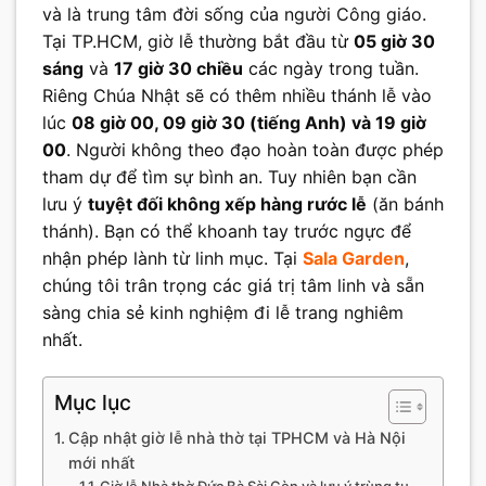
và là trung tâm đời sống của người Công giáo.
Tại TP.HCM, giờ lễ thường bắt đầu từ
05 giờ 30
sáng
và
17 giờ 30 chiều
các ngày trong tuần.
Riêng Chúa Nhật sẽ có thêm nhiều thánh lễ vào
lúc
08 giờ 00, 09 giờ 30 (tiếng Anh) và 19 giờ
00
. Người không theo đạo hoàn toàn được phép
tham dự để tìm sự bình an. Tuy nhiên bạn cần
lưu ý
tuyệt đối không xếp hàng rước lễ
(ăn bánh
thánh). Bạn có thể khoanh tay trước ngực để
nhận phép lành từ linh mục. Tại
Sala Garden
,
chúng tôi trân trọng các giá trị tâm linh và sẵn
sàng chia sẻ kinh nghiệm đi lễ trang nghiêm
nhất.
Mục lục
Cập nhật giờ lễ nhà thờ tại TPHCM và Hà Nội
mới nhất
Giờ lễ Nhà thờ Đức Bà Sài Gòn và lưu ý trùng tu