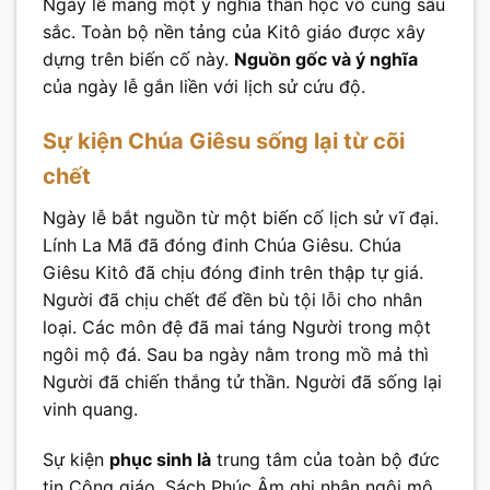
Ngày lễ mang một ý nghĩa thần học vô cùng sâu
sắc. Toàn bộ nền tảng của Kitô giáo được xây
dựng trên biến cố này.
Nguồn gốc và ý nghĩa
của ngày lễ gắn liền với lịch sử cứu độ.
Sự kiện Chúa Giêsu sống lại từ cõi
chết
Ngày lễ bắt nguồn từ một biến cố lịch sử vĩ đại.
Lính La Mã đã đóng đinh Chúa Giêsu. Chúa
Giêsu Kitô đã chịu đóng đinh trên thập tự giá.
Người đã chịu chết để đền bù tội lỗi cho nhân
loại. Các môn đệ đã mai táng Người trong một
ngôi mộ đá. Sau ba ngày nằm trong mồ mả thì
Người đã chiến thắng tử thần. Người đã sống lại
vinh quang.
Sự kiện
phục sinh là
trung tâm của toàn bộ đức
tin Công giáo. Sách Phúc Âm ghi nhận ngôi mộ