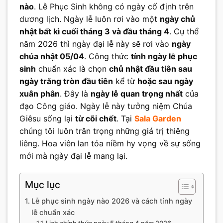
nào
. Lễ Phục Sinh không có ngày cố định trên
dương lịch. Ngày lễ luôn rơi vào một
ngày chủ
nhật bất kì cuối tháng 3 và đầu tháng 4
. Cụ thể
năm 2026 thì ngày đại lễ này sẽ rơi vào
ngày
chúa nhật 05/04
. Công thức
tính ngày lễ phục
sinh
chuẩn xác là chọn
chủ nhật đầu tiên sau
ngày trăng tròn đầu tiên
kể từ
hoặc sau ngày
xuân phân
. Đây là
ngày lễ quan trọng nhất
của
đạo Công giáo. Ngày lễ này tưởng niệm Chúa
Giêsu sống lại
từ cõi chết
. Tại
Sala Garden
chúng tôi luôn trân trọng những giá trị thiêng
liêng. Hoa viên lan tỏa niềm hy vọng về sự sống
mới mà ngày đại lễ mang lại.
Mục lục
Lễ phục sinh ngày nào 2026 và cách tính ngày
lễ chuẩn xác
Lịch chính thức ngày 5 tháng 4 năm 2026