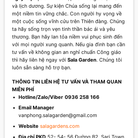
và lịch dương. Sự kiện Chúa sống lại mang đến
một niềm tin vững chắc. Con người hy vọng về
một cuộc sống vĩnh cửu trên Thiên đàng. Chúng
ta hãy sống trọn vẹn tinh thần bác ái và yêu
thương. Bạn hãy lan tỏa niềm vui phục sinh đến
với mọi người xung quanh. Nếu gia đình bạn cần
tư vấn về không gian an nghỉ chuẩn Công giáo
thì hãy liên hệ ngay với
Sala Garden
. Chúng tôi
luôn sẵn sàng hỗ trợ bạn.
THÔNG TIN LIÊN HỆ TƯ VẤN VÀ THAM QUAN
MIỄN PHÍ
Hotline/Zalo/Viber
0936 258 166
Email Manager
vanphong.salagarden@gmail.com
Website
salagardens.com
Địa chỉ PKD
52- 54- 56 Đường B2, Sari Town,