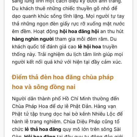
sáng lung linh một cách diệu kỳ dưới ánh trăng.
Du khách thuê những chiếc thuyền gỗ nhỏ để
dạo quanh khúc sông tĩnh lặng. Mọi người tự tay
thả những ngọn đèn giấy rực rỡ xuống mặt nước
êm đềm. Hoạt động
hội hoa đăng hội
an thu hút
hàng nghìn người
tham gia mỗi đêm rằm. Du
khách quốc tế đánh giá cao
lễ hội hoa
truyền
thống này. Trải nghiệm du lịch tâm linh giúp mọi
người kết nối quá khứ với hiện tại đầy cảm xúc.
Điểm thả đèn hoa đăng chùa pháp
hoa và sông đồng nai
Người dân thành phố Hồ Chí Minh thường đến
Chùa Pháp Hoa để dự lễ Phật Đản. Hàng vạn
Phật tử tập trung dọc hai bờ kênh Nhiêu Lộc để
hành lễ trang nghiêm. Chùa Diệu Pháp cũng tổ
chức
lễ thả hoa đăng
quy mô lớn trên sông Sài
Gòn.
Hội hoa đăng
tại đây quy tụ đông đảo giới