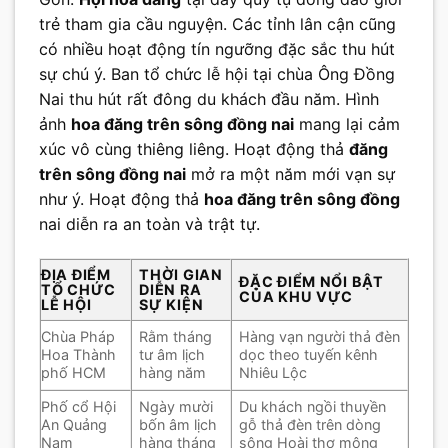
trẻ tham gia cầu nguyện. Các tỉnh lân cận cũng
có nhiều hoạt động tín ngưỡng đặc sắc thu hút
sự chú ý. Ban tổ chức lễ hội tại chùa Ông Đồng
Nai thu hút rất đông du khách đầu năm. Hình
ảnh
hoa đăng trên sông đồng nai
mang lại cảm
xúc vô cùng thiêng liêng. Hoạt động thả
đăng
trên sông đồng nai
mở ra một năm mới vạn sự
như ý. Hoạt động thả
hoa đăng trên sông đồng
nai diễn ra an toàn và trật tự.
ĐỊA ĐIỂM
THỜI GIAN
ĐẶC ĐIỂM NỔI BẬT
TỔ CHỨC
DIỄN RA
CỦA KHU VỰC
LỄ HỘI
SỰ KIỆN
Chùa Pháp
Rằm tháng
Hàng vạn người thả đèn
Hoa Thành
tư âm lịch
dọc theo tuyến kênh
phố HCM
hàng năm
Nhiêu Lộc
Phố cổ Hội
Ngày mười
Du khách ngồi thuyền
An Quảng
bốn âm lịch
gỗ thả đèn trên dòng
Nam
hàng tháng
sông Hoài thơ mộng