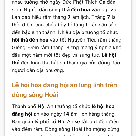
nhau tưởng nhớ ngày Đức Phật Thích Ca đản
sinh. Người dân cũng
thả đèn hoa
vào dịp Vu
Lan báo hiếu rằm tháng
7
âm lịch. Tháng
7
là
thời điểm con cháu bày tỏ lòng tri ân sâu sắc
đến bậc sinh thành. Nhiều địa phương tổ chức
hội thả đèn hoa
vào tết Nguyên Tiêu rằm tháng
Giêng. Đêm rằm tháng Giêng mang ý nghĩa khởi
đầu một năm mới tốt đẹp và sung túc.
Lễ hội
thả
đèn luôn thu hút sự tham gia của đông đảo
người dân địa phương.
Lễ hội hoa đăng hội an lung linh trên
dòng sông Hoài
Thành phố Hội An thường tổ chức
lễ hội hoa
đăng hội
an vào ngày
14
âm lịch hàng tháng.
Ban quản lý phố cổ Hội An sẽ tắt bớt đèn điện
vào đêm rằm. Dòng sông Hoài thơ mộng bừng