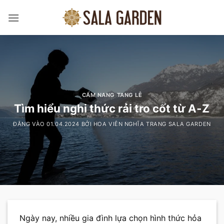
Bỏ
qua
nội
dung
CẨM NANG TANG LỄ
Tìm hiểu nghi thức rải tro cốt từ A-Z
ĐĂNG VÀO
01.04.2024
BỞI
HOA VIÊN NGHĨA TRANG SALA GARDEN
Ngày nay, nhiều gia đình lựa chọn hình thức hỏa