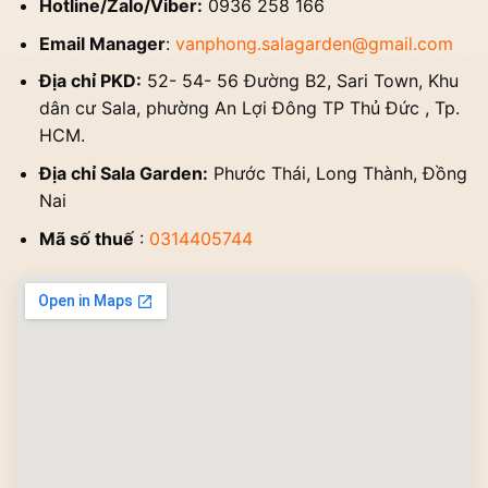
Hotline/Zalo/Viber:
0936 258 166
Email Manager
:
vanphong.salagarden@gmail.com
Địa chỉ PKD:
52- 54- 56 Đường B2, Sari Town, Khu
dân cư Sala, phường An Lợi Đông TP Thủ Đức , Tp.
HCM.
Địa chỉ Sala Garden:
Phước Thái, Long Thành, Đồng
Nai
Mã số thuế
:
0314405744